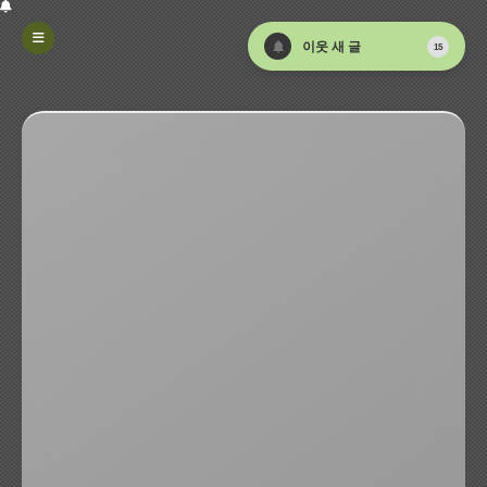
notifications
이웃 새 글
15
로딩 중...
refresh