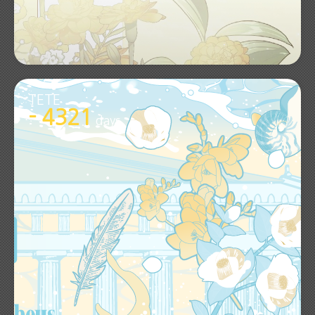
TETE
- 4321
days